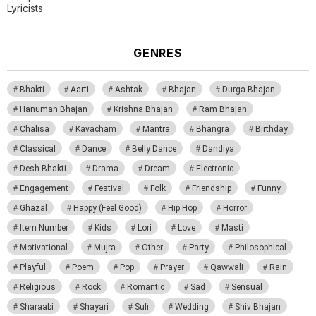
Lyricists
GENRES
Bhakti
Aarti
Ashtak
Bhajan
Durga Bhajan
Hanuman Bhajan
Krishna Bhajan
Ram Bhajan
Chalisa
Kavacham
Mantra
Bhangra
Birthday
Classical
Dance
Belly Dance
Dandiya
Desh Bhakti
Drama
Dream
Electronic
Engagement
Festival
Folk
Friendship
Funny
Ghazal
Happy (Feel Good)
Hip Hop
Horror
Item Number
Kids
Lori
Love
Masti
Motivational
Mujra
Other
Party
Philosophical
Playful
Poem
Pop
Prayer
Qawwali
Rain
Religious
Rock
Romantic
Sad
Sensual
Sharaabi
Shayari
Sufi
Wedding
Shiv Bhajan