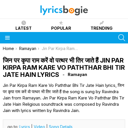
LATEST
POPULAR
TRENDING
S
Menu
You are here:
Home
Ramayan
Jin Par Kirpa Ram Kare Vo Paththar Bhi Tir Jate Hain Lyrics
जिन पर कृपा राम करें वो पत्थर भी तिर जाते हैं JIN PAR
KIRPA RAM KARE VO PATHTHAR BHI TIR
JATE HAIN LYRICS
Ramayan
Jin Par Kirpa Ram Kare Vo Paththar Bhi Tir Jate Hain lyrics, जिन
पर कृपा राम करें वो पत्थर भी तिर जाते हैं the song is sung by Ravindra
Jain from Ramayan. Jin Par Kirpa Ram Kare Vo Paththar Bhi Tir
Jate Hain Religious soundtrack was composed by Ravindra
Jain with lyrics written by Ravindra Jain.
go to:
Lyrics
|
Video
|
Song Details