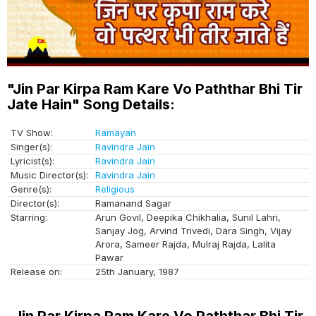
"Jin Par Kirpa Ram Kare Vo Paththar Bhi Tir
Jate Hain" Song Details:
TV Show:
Ramayan
Singer(s):
Ravindra Jain
Lyricist(s):
Ravindra Jain
Music Director(s):
Ravindra Jain
Genre(s):
Religious
Director(s):
Ramanand Sagar
Starring:
Arun Govil, Deepika Chikhalia, Sunil Lahri,
Sanjay Jog, Arvind Trivedi, Dara Singh, Vijay
Arora, Sameer Rajda, Mulraj Rajda, Lalita
Pawar
Release on:
25th January, 1987