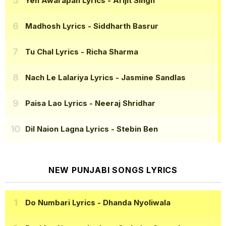
Yeh Awarapan Lyrics
- Arijit Singh
Madhosh Lyrics
- Siddharth Basrur
Tu Chal Lyrics
- Richa Sharma
Nach Le Lalariya Lyrics
- Jasmine Sandlas
Paisa Lao Lyrics
- Neeraj Shridhar
Dil Naion Lagna Lyrics
- Stebin Ben
NEW PUNJABI SONGS LYRICS
Do Numbari Lyrics
- Dhanda Nyoliwala