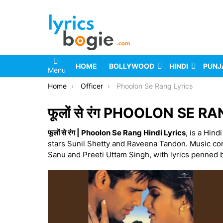
HOME
BOLLYWOOD
HINDI
PUNJ
Menu
You are here:
Home
Officer
Phoolon Se Rang Lyrics
फूलों से रंग PHOOLON SE R
फूलों से रंग | Phoolon Se Rang Hindi Lyrics
, is a Hind
stars Sunil Shetty and Raveena Tandon. Music c
Sanu and Preeti Uttam Singh, with lyrics penned 