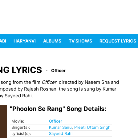
ABI
HARYANVI
ALBUMS
TV SHOWS
REQUEST LYRICS
ANG LYRICS
Officer
i song from the film
Officer
, directed by Naeem Sha and
omposed by Rajesh Roshan, the song is sung by Kumar
by Sayeed Rahi.
"Phoolon Se Rang" Song Details:
Movie:
Officer
Singer(s):
Kumar Sanu
,
Preeti Uttam Singh
Lyricist(s):
Sayeed Rahi