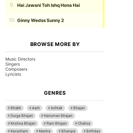
Hai Jawani Toh Ishq Hona Hai
Ginny Wedss Sunny 2
BROWSE MORE BY
Music Directors
Singers
Composers
Lyricists
GENRES
Bhakti
Aarti
Ashtak
Bhajan
Durga Bhajan
Hanuman Bhajan
Krishna Bhajan
Ram Bhajan
Chalisa
Kavacham
Mantra
Bhangra
Birthday