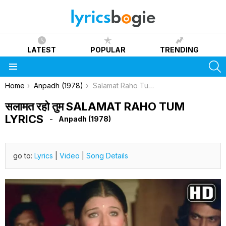
LATEST
POPULAR
TRENDING
S
Menu
You are here:
Home
Anpadh (1978)
Salamat Raho Tum Lyrics
सलामत रहो तुम SALAMAT RAHO TUM
LYRICS
Anpadh (1978)
go to:
Lyrics
|
Video
|
Song Details