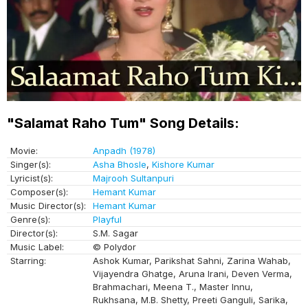
"Salamat Raho Tum" Song Details:
Movie:
Anpadh (1978)
Singer(s):
Asha Bhosle
,
Kishore Kumar
Lyricist(s):
Majrooh Sultanpuri
Composer(s):
Hemant Kumar
Music Director(s):
Hemant Kumar
Genre(s):
Playful
Director(s):
S.M. Sagar
Music Label:
© Polydor
Starring:
Ashok Kumar, Parikshat Sahni, Zarina Wahab,
Vijayendra Ghatge, Aruna Irani, Deven Verma,
Brahmachari, Meena T., Master Innu,
Rukhsana, M.B. Shetty, Preeti Ganguli, Sarika,