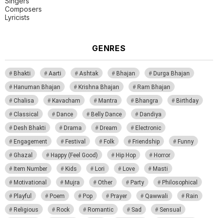
Singers
Composers
Lyricists
GENRES
Bhakti
Aarti
Ashtak
Bhajan
Durga Bhajan
Hanuman Bhajan
Krishna Bhajan
Ram Bhajan
Chalisa
Kavacham
Mantra
Bhangra
Birthday
Classical
Dance
Belly Dance
Dandiya
Desh Bhakti
Drama
Dream
Electronic
Engagement
Festival
Folk
Friendship
Funny
Ghazal
Happy (Feel Good)
Hip Hop
Horror
Item Number
Kids
Lori
Love
Masti
Motivational
Mujra
Other
Party
Philosophical
Playful
Poem
Pop
Prayer
Qawwali
Rain
Religious
Rock
Romantic
Sad
Sensual