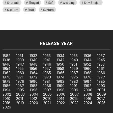
Sharaabi
Shayari
Sufi
Wedding
Shiv Bhajan
Stotram
Stuti
Suktam
RELEASE YEAR
1882
1931
1932
1933
1934
1935
1936
1937
1938
1939
1940
1941
1942
1943
1944
1945
1946
1947
1948
1949
1950
1951
1952
1953
1954
1955
1956
1957
1958
1959
1960
1961
1962
1963
1964
1965
1966
1967
1968
1969
1970
1971
1972
1973
1974
1975
1976
1977
1978
1979
1980
1981
1982
1983
1984
1985
1986
1987
1988
1989
1990
1991
1992
1993
1994
1995
1996
1997
1998
1999
2000
2001
2002
2003
2004
2005
2006
2007
2008
2009
2010
2011
2012
2013
2014
2015
2016
2017
2018
2019
2020
2021
2022
2023
2024
2025
2026