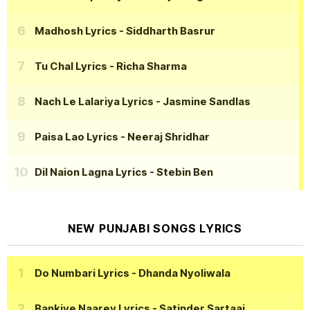
Madhosh Lyrics
- Siddharth Basrur
Tu Chal Lyrics
- Richa Sharma
Nach Le Lalariya Lyrics
- Jasmine Sandlas
Paisa Lao Lyrics
- Neeraj Shridhar
Dil Naion Lagna Lyrics
- Stebin Ben
NEW PUNJABI SONGS LYRICS
Do Numbari Lyrics
- Dhanda Nyoliwala
Bankiye Naarey Lyrics
- Satinder Sartaaj