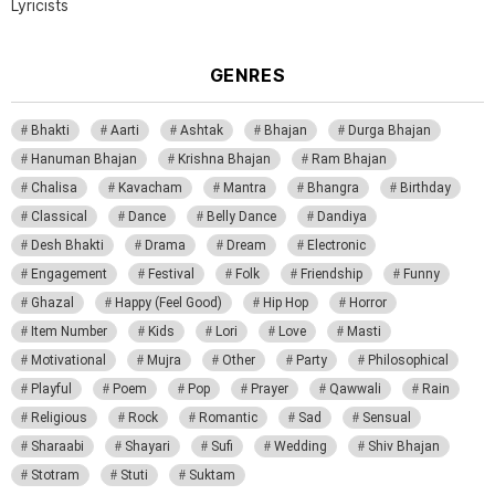
Lyricists
GENRES
Bhakti
Aarti
Ashtak
Bhajan
Durga Bhajan
Hanuman Bhajan
Krishna Bhajan
Ram Bhajan
Chalisa
Kavacham
Mantra
Bhangra
Birthday
Classical
Dance
Belly Dance
Dandiya
Desh Bhakti
Drama
Dream
Electronic
Engagement
Festival
Folk
Friendship
Funny
Ghazal
Happy (Feel Good)
Hip Hop
Horror
Item Number
Kids
Lori
Love
Masti
Motivational
Mujra
Other
Party
Philosophical
Playful
Poem
Pop
Prayer
Qawwali
Rain
Religious
Rock
Romantic
Sad
Sensual
Sharaabi
Shayari
Sufi
Wedding
Shiv Bhajan
Stotram
Stuti
Suktam