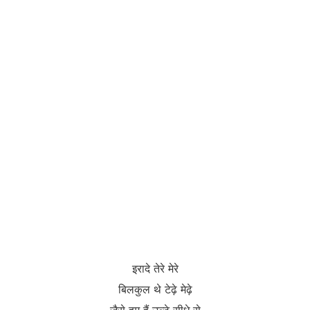
इरादे तेरे मेरे
बिलकुल थे टेढ़े मेढ़े