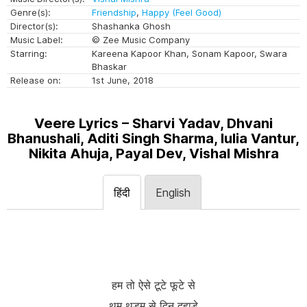
Genre(s):
Friendship
,
Happy (Feel Good)
Director(s):
Shashanka Ghosh
Music Label:
© Zee Music Company
Starring:
Kareena Kapoor Khan, Sonam Kapoor, Swara
Bhaskar
Release on:
1st June, 2018
Veere Lyrics – Sharvi Yadav, Dhvani
Bhanushali, Aditi Singh Sharma, Iulia Vantur,
Nikita Ahuja, Payal Dev, Vishal Mishra
हिंदी
English
हम तो ऐसे टूटे फूटे से
थम थडम से दिन दहाड़े