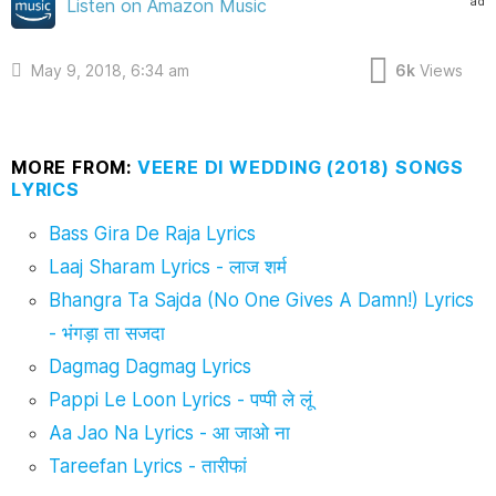
ad
Listen on Amazon Music
May 9, 2018, 6:34 am
6k
Views
MORE FROM:
VEERE DI WEDDING (2018) SONGS
LYRICS
Bass Gira De Raja Lyrics
Laaj Sharam Lyrics - लाज शर्म
Bhangra Ta Sajda (No One Gives A Damn!) Lyrics
- भंगड़ा ता सजदा
Dagmag Dagmag Lyrics
Pappi Le Loon Lyrics - पप्पी ले लूं
Aa Jao Na Lyrics - आ जाओ ना
Tareefan Lyrics - तारीफां