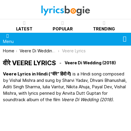
LATEST
POPULAR
TRENDING
S
Menu
You are here:
Home
Veere Di Wedding (2018)
Veere Lyrics
वीरे VEERE LYRICS
Veere Di Wedding (2018)
Veere Lyrics in Hindi (“वीरे” हिंदी में)
is a Hindi song composed
by Vishal Mishra and sung by Sharvi Yadav, Dhvani Bhanushali,
Aditi Singh Sharma, Iulia Vantur, Nikita Ahuja, Payal Dev, Vishal
Mishra, with lyrics penned by Anvita Dutt Guptan for
soundtrack album of the film
Veere Di Wedding (2018)
.