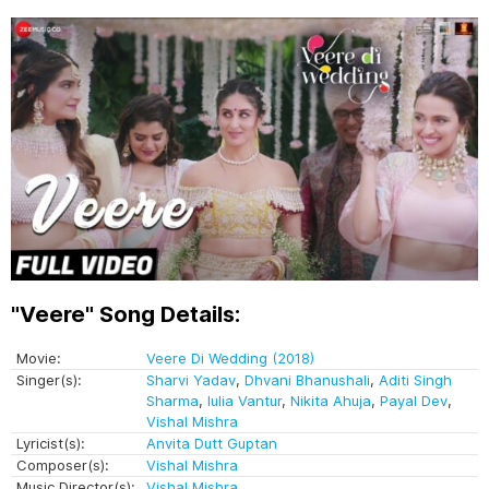
"Veere" Song Details:
Movie:
Veere Di Wedding (2018)
Singer(s):
Sharvi Yadav
,
Dhvani Bhanushali
,
Aditi Singh
Sharma
,
Iulia Vantur
,
Nikita Ahuja
,
Payal Dev
,
Vishal Mishra
Lyricist(s):
Anvita Dutt Guptan
Composer(s):
Vishal Mishra
Music Director(s):
Vishal Mishra