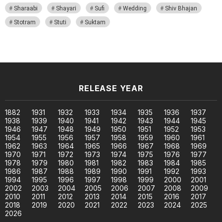
Sharaabi
Shayari
Sufi
Wedding
Shiv Bhajan
Stotram
Stuti
Suktam
RELEASE YEAR
1882
1931
1932
1933
1934
1935
1936
1937
1938
1939
1940
1941
1942
1943
1944
1945
1946
1947
1948
1949
1950
1951
1952
1953
1954
1955
1956
1957
1958
1959
1960
1961
1962
1963
1964
1965
1966
1967
1968
1969
1970
1971
1972
1973
1974
1975
1976
1977
1978
1979
1980
1981
1982
1983
1984
1985
1986
1987
1988
1989
1990
1991
1992
1993
1994
1995
1996
1997
1998
1999
2000
2001
2002
2003
2004
2005
2006
2007
2008
2009
2010
2011
2012
2013
2014
2015
2016
2017
2018
2019
2020
2021
2022
2023
2024
2025
2026