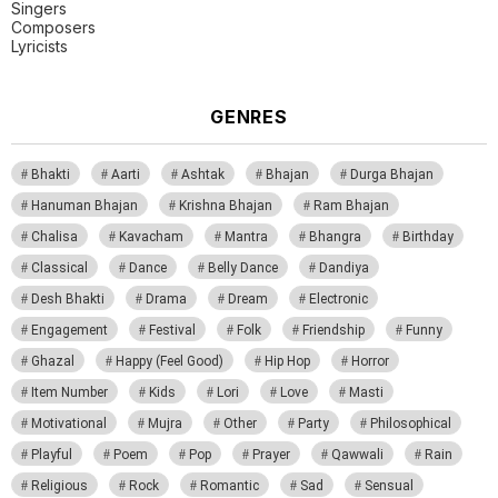
Singers
Composers
Lyricists
GENRES
Bhakti
Aarti
Ashtak
Bhajan
Durga Bhajan
Hanuman Bhajan
Krishna Bhajan
Ram Bhajan
Chalisa
Kavacham
Mantra
Bhangra
Birthday
Classical
Dance
Belly Dance
Dandiya
Desh Bhakti
Drama
Dream
Electronic
Engagement
Festival
Folk
Friendship
Funny
Ghazal
Happy (Feel Good)
Hip Hop
Horror
Item Number
Kids
Lori
Love
Masti
Motivational
Mujra
Other
Party
Philosophical
Playful
Poem
Pop
Prayer
Qawwali
Rain
Religious
Rock
Romantic
Sad
Sensual