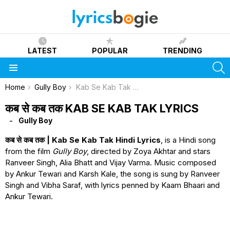
LATEST
POPULAR
TRENDING
S
Menu
You are here:
Home
Gully Boy
Kab Se Kab Tak Lyrics
कब से कब तक KAB SE KAB TAK LYRICS
Gully Boy
कब से कब तक | Kab Se Kab Tak Hindi Lyrics
, is a Hindi song
from the film
Gully Boy
, directed by Zoya Akhtar and stars
Ranveer Singh, Alia Bhatt and Vijay Varma. Music composed
by Ankur Tewari and Karsh Kale, the song is sung by Ranveer
Singh and Vibha Saraf, with lyrics penned by Kaam Bhaari and
Ankur Tewari.