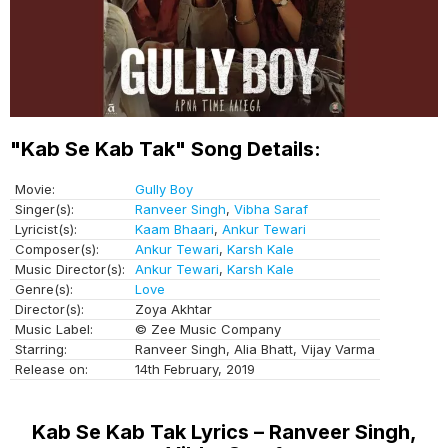
"Kab Se Kab Tak" Song Details:
Movie:
Gully Boy
Singer(s):
Ranveer Singh
,
Vibha Saraf
Lyricist(s):
Kaam Bhaari
,
Ankur Tewari
Composer(s):
Ankur Tewari
,
Karsh Kale
Music Director(s):
Ankur Tewari
,
Karsh Kale
Genre(s):
Love
Director(s):
Zoya Akhtar
Music Label:
© Zee Music Company
Starring:
Ranveer Singh, Alia Bhatt, Vijay Varma
Release on:
14th February, 2019
Kab Se Kab Tak Lyrics – Ranveer Singh,