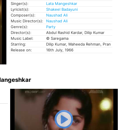
Singer(s):
Lata Mangeshkar
Lyricist(s):
Shakeel Badayuni
Composer(s):
Naushad Ali
Music Director(s):
Naushad Ali
Genre(s):
Party
Director(s):
Abdul Rashid Kardar, Dilip Kumar
Music Label:
© Saregama
Starring:
Dilip Kumar, Waheeda Rehman, Pran
Release on:
16th July, 1966
 Mangeshkar