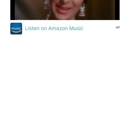
ad
Listen on Amazon Music