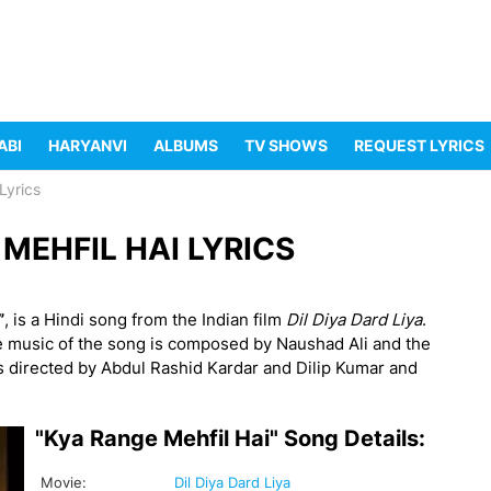
ABI
HARYANVI
ALBUMS
TV SHOWS
REQUEST LYRICS
Lyrics
GE MEHFIL HAI LYRICS
”
, is a Hindi song from the Indian film
Dil Diya Dard Liya
.
 music of the song is composed by Naushad Ali and the
is directed by Abdul Rashid Kardar and Dilip Kumar and
"Kya Range Mehfil Hai" Song Details:
Movie:
Dil Diya Dard Liya