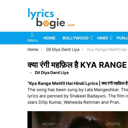
HOME
BOLLYWOOD
HINDI
PUNJ
Menu
You are here:
Home
Dil Diya Dard Liya
Kya Range Mehfil Hai 
क्या रंगी महफ़िल है KYA RAN
Dil Diya Dard Liya
“Kya Range Mehfil Hai Hindi Lyrics | क्या रंगी महफ़िल है
The song has been sung by Lata Mangeshkar. The
lyrics are penned by Shakeel Badayuni. The film 
stars Dilip Kumar, Waheeda Rehman and Pran.