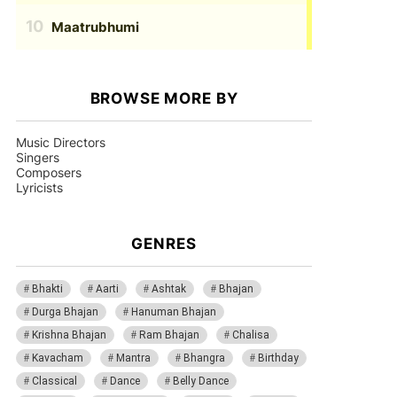
Maatrubhumi
BROWSE MORE BY
Music Directors
Singers
Composers
Lyricists
GENRES
Bhakti
Aarti
Ashtak
Bhajan
Durga Bhajan
Hanuman Bhajan
Krishna Bhajan
Ram Bhajan
Chalisa
Kavacham
Mantra
Bhangra
Birthday
Classical
Dance
Belly Dance